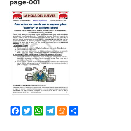
page-001
Facebook
Twitter
WhatsApp
Telegram
Meneame
Compartir