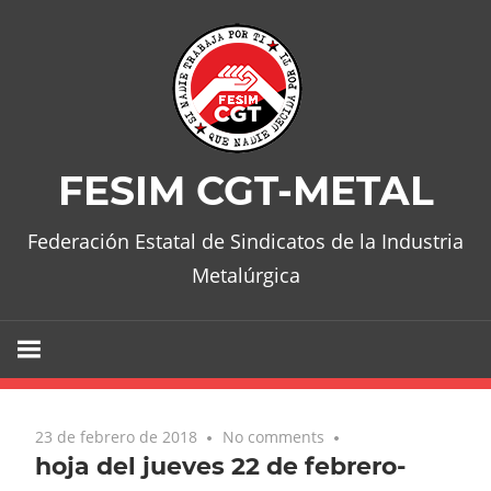
Skip
to
content
FESIM CGT-METAL
Federación Estatal de Sindicatos de la Industria
Metalúrgica
23 de febrero de 2018
No comments
hoja del jueves 22 de febrero-