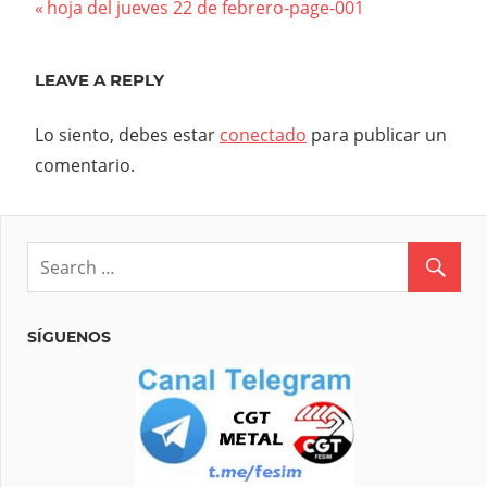
Navegación
Previous
hoja del jueves 22 de febrero-page-001
Post:
de
LEAVE A REPLY
entradas
Lo siento, debes estar
conectado
para publicar un
comentario.
SÍGUENOS