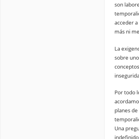
son labor
temporali
acceder a 
más ni me
La exigenc
sobre uno
conceptos
insegurida
Por todo 
acordamos
planes de
temporali
Una pregun
indefinido