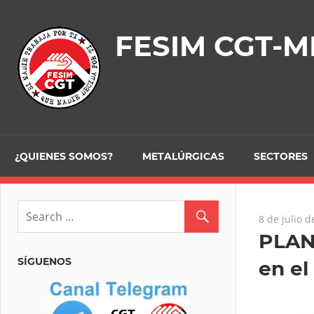
Skip
to
FESIM CGT-M
content
¿QUIENES SOMOS?
METALÚRGICAS
SECTORES
8 de julio 
PLAN
SÍGUENOS
en el