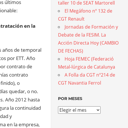
os últimos
taller 10 de SEAT Martorell
tionable:
El Megáfono nº 132 de
CGT Renault
tratación en la
Jornadas de Formación y
Debate de la FESIM. La
Acción Directa Hoy (CAMBIO
s años de temporal
DE FECHAS)
tos por ETT. Año
Hoja FEMEC (Federació
or contrato de
Metal-lúrgica de Catalunya
nías contrato
A Folla da CGT nº214 de
finido), o
CGT Navantia Ferrol
odías quedar, o no.
POR MESES
es. Año 2012 hasta
gura la continuidad
Por
idad y
meses
rma en la empresa,