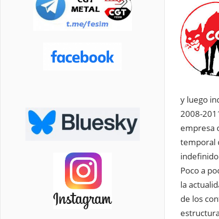
y luego i
2008-2011
empresa o
temporal d
indefinido
Poco a po
la actuali
de los con
estructur