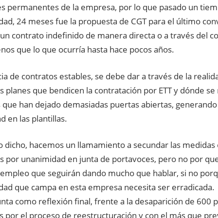
es permanentes de la empresa, por lo que pasado un ti
dad, 24 meses fue la propuesta de CGT para el último con
un contrato indefinido de manera directa o a través del co
nos que lo que ocurría hasta hace pocos años.
ia de contratos estables, se debe dar a través de la realid
s planes que bendicen la contratación por ETT y dónde s
 que han dejado demasiadas puertas abiertas, generando 
d en las plantillas.
lo dicho, hacemos un llamamiento a secundar las medidas
 por unanimidad en junta de portavoces, pero no por qu
 empleo que seguirán dando mucho que hablar, si no porqu
dad que campa en esta empresa necesita ser erradicada.
ta como reflexión final, frente a la desaparición de 600 
s por el proceso de reestructuración y con el más que pre