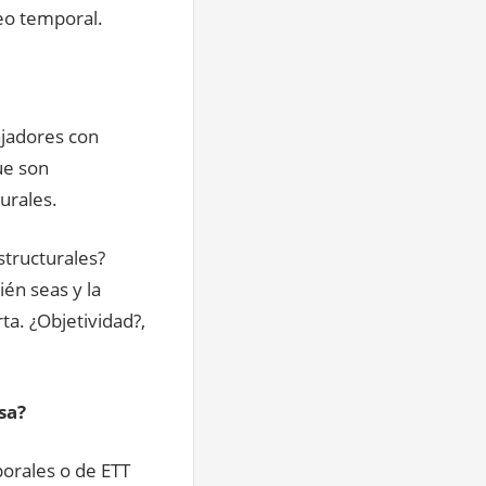
eo temporal.
ajadores con
ue son
urales.
structurales?
én seas y la
ta. ¿Objetividad?,
sa?
porales o de ETT