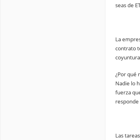
seas de E
La empres
contrato 
coyuntura
¿Por qué n
Nadie lo 
fuerza que
responde 
Las tareas