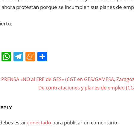
e ahora protestan porque se incumplen sus planes de emp
ierto.
cebook
Twitter
WhatsApp
Telegram
Meneame
Compartir
gación
PRENSA «NO al ERE de GES» (CGT en GES/GAMESA, Zaragoz
Next
De contrataciones y planes de empleo (CG
Post:
das
REPLY
 debes estar
conectado
para publicar un comentario.