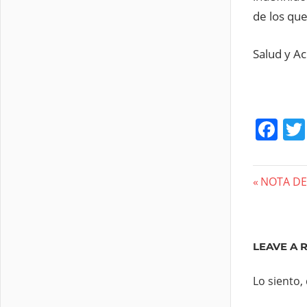
de los qu
Salud y Ac
Fa
Nave
Previous
NOTA DE 
Post:
de
entra
LEAVE A 
Lo siento,