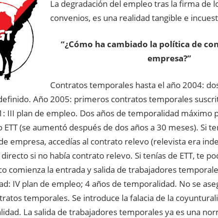
La degra
dación del empleo tras la firma de l
convenios, es una realidad tangible e incues
“¿Cómo ha cambiado la política de con
empresa?”
Contratos temporales hasta el año 2004: do
ndefinido. Año 2005: primeros contratos temporales suscri
: III plan de empleo. Dos años de temporalidad máximo p
 ETT (se aumentó después de dos años a 30 meses). Si te
e empresa, accedías al contrato relevo (relevista era inde
 directo si no había contrato relevo. Si tenías de ETT, te p
co comienza la entrada y salida de trabajadores temporal
dad: IV plan de empleo; 4 años de temporalidad. No se ase
tratos temporales. Se introduce la falacia de la coyuntural
alidad. La salida de trabajadores temporales ya es una no