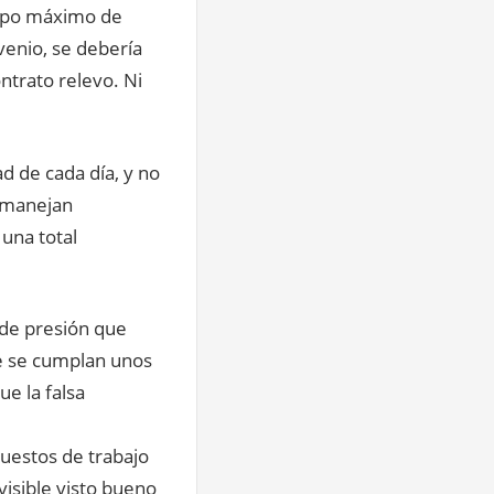
empo máximo de
venio, se debería
ntrato relevo. Ni
ad de cada día, y no
e manejan
una total
 de presión que
e se cumplan unos
e la falsa
puestos de trabajo
visible visto bueno