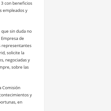
13 con beneficios
os empleados y
o que sin duda no
e Empresa de
os representantes
, solicite la
es, negociadas y
mpre, sobre las
a Comisión
acontecimientos y
portunas, en