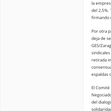
la empresa
del 2,5%.
firmando 
Por otra p
deja de s
GES/Zarago
sindicales
retirada 
consensua
espaldas 
El Comité
Negociado
del dialog
solidarida