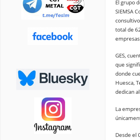
El grupo 
SIEMSA Con
consultiv
total de 6
empresas 
GES, cuent
que signif
donde cue
Huesca, Te
dedican al
La empresa
únicament
Desde el 