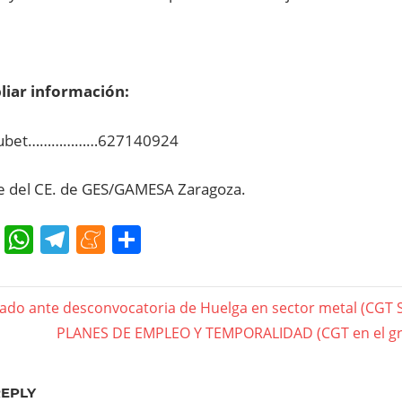
liar información:
Caubet………………627140924
e del CE. de GES/GAMESA Zaragoza.
cebook
Twitter
WhatsApp
Telegram
Meneame
Compartir
gación
do ante desconvocatoria de Huelga en sector metal (CGT Se
Next
PLANES DE EMPLEO Y TEMPORALIDAD (CGT en el gr
Post:
das
REPLY