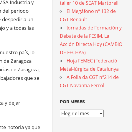
MSA Industria y
taller 10 de SEAT Martorell
n del periodo
El Megáfono nº 132 de
 despedir a un
CGT Renault
jo y a todas las
Jornadas de Formación y
Debate de la FESIM. La
Acción Directa Hoy (CAMBIO
nuestro país, lo
DE FECHAS)
ión de Zaragoza
Hoja FEMEC (Federació
Metal-lúrgica de Catalunya
cias de Zaragoza,
A Folla da CGT nº214 de
trabajadores que se
CGT Navantia Ferrol
POR MESES
za y dejar
Por
meses
te notoria ya que