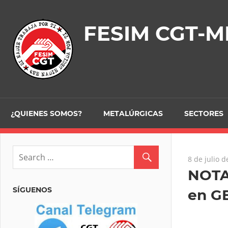
Skip
to
FESIM CGT-M
content
¿QUIENES SOMOS?
METALÚRGICAS
SECTORES
8 de julio 
NOTA
SÍGUENOS
en G