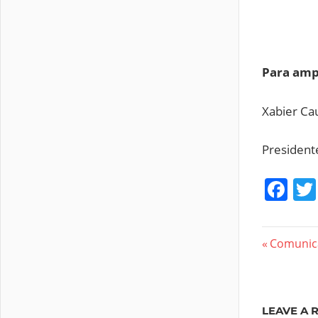
Para amp
Xabier 
President
Fa
Nave
Previous
Comunica
Post:
de
entra
LEAVE A 