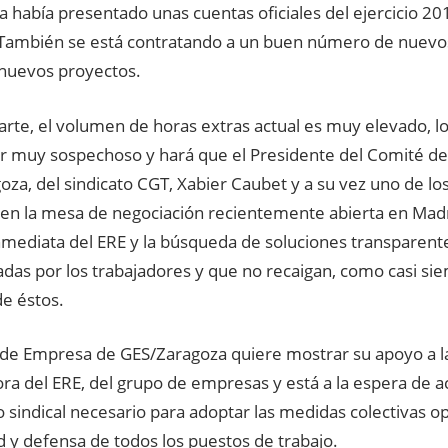
 había presentado unas cuentas oficiales del ejercicio 20
 También se está contratando a un buen número de nuev
nuevos proyectos.
arte, el volumen de horas extras actual es muy elevado, l
er muy sospechoso y hará que el Presidente del Comité d
za, del sindicato CGT, Xabier Caubet y a su vez uno de l
 en la mesa de negociación recientemente abierta en Madrid
inmediata del ERE y la búsqueda de soluciones transparent
das por los trabajadores y que no recaigan, como casi sie
de éstos.
 de Empresa de GES/Zaragoza quiere mostrar su apoyo a l
ra del ERE, del grupo de empresas y está a la espera de 
o sindical necesario para adoptar las medidas colectivas o
d y defensa de todos los puestos de trabajo.