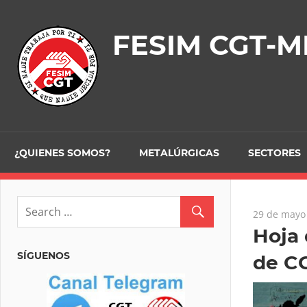
Skip
to
FESIM CGT-M
content
¿QUIENES SOMOS?
METALÚRGICAS
SECTORES
29 de mayo
Hoja 
SÍGUENOS
de CG