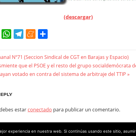
(descargar)
cebook
Twitter
WhatsApp
Telegram
Meneame
Compartir
gación
anal Nº71 (Seccion Sindical de CGT en Barajas y Espacio)
miente que el PSOE y el resto del grupo socialdemócrata 
yan votado en contra del sistema de arbitraje del TTIP
das
REPLY
 debes estar
conectado
para publicar un comentario.
jor experiencia en nuestra web. Si continúas usando este sitio, asumi