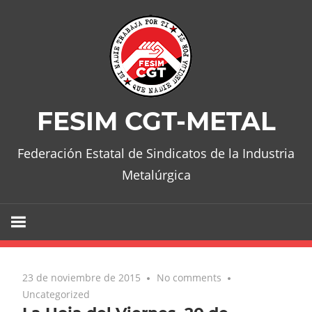
Skip
to
content
FESIM CGT-METAL
Federación Estatal de Sindicatos de la Industria
Metalúrgica
23 de noviembre de 2015
No comments
Uncategorized