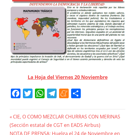
La Hoja del Viernes 20 Noviembre
Facebook
Twitter
WhatsApp
Telegram
Meneame
Compartir
Navegación
Previous
CIE, O COMO MEZCLAR CHURRAS CON MERINAS
Post:
de
Next
NOTA DE PRENSA: Huelga el 24 de Noviembre en