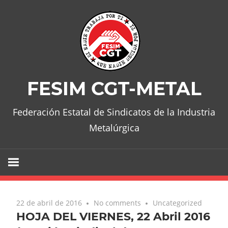
Skip
to
content
FESIM CGT-METAL
Federación Estatal de Sindicatos de la Industria
Metalúrgica
22 de abril de 2016
No comments
Uncategorized
HOJA DEL VIERNES, 22 Abril 2016