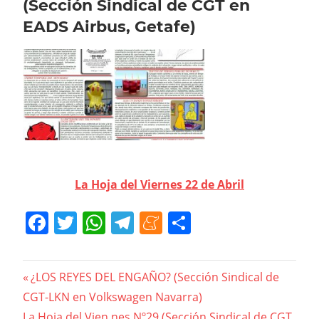
(Sección Sindical de CGT en
EADS Airbus, Getafe)
La Hoja del Viernes 22 de Abril
Facebook
Twitter
WhatsApp
Telegram
Meneame
Compartir
Navegación
Previous
¿LOS REYES DEL ENGAÑO? (Sección Sindical de
Post:
CGT-LKN en Volkswagen Navarra)
de
Next
La Hoja del Vien.nes Nº29 (Sección Sindical de CGT