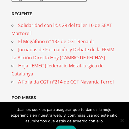
RECIENTE
Solidaridad con l@s 29 del taller 10 de SEAT
Martorell
El Megáfono nº 132 de CGT Renault
Jornadas de Formación y Debate de la FESIM.
La Acción Directa Hoy (CAMBIO DE FECHAS)
Hoja FEMEC (Federació Metal-lúrgica de
Catalunya
A Folla da CGT nº214 de CGT Navantia Ferrol
POR MESES
Por
Usamos cookies para asegurar que te damos la mejor
experiencia en nuestra web. Si continúas usando este sitio,
meses
asumiremos que estás de acuerdo con ello.