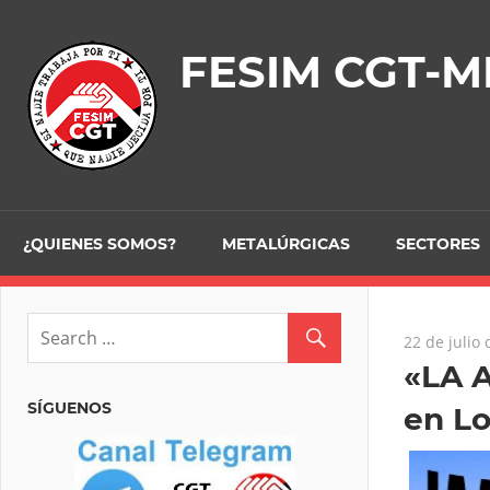
Skip
to
FESIM CGT-M
content
¿QUIENES SOMOS?
METALÚRGICAS
SECTORES
22 de julio
«LA 
SÍGUENOS
en Lo