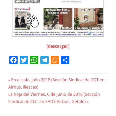
(descargar)
Facebook
Twitter
WhatsApp
Telegram
Meneame
Compartir
Navegación
Previous
En el cafe, Julio 2018 (Sección Sindical de CGT en
Post:
Airbus, Illescas)
de
Next
La hoja del Viernes, 6 de junio de 2018 (Sección
entradas
Post:
Sindical de CGT en EADS Airbus, Getafe)