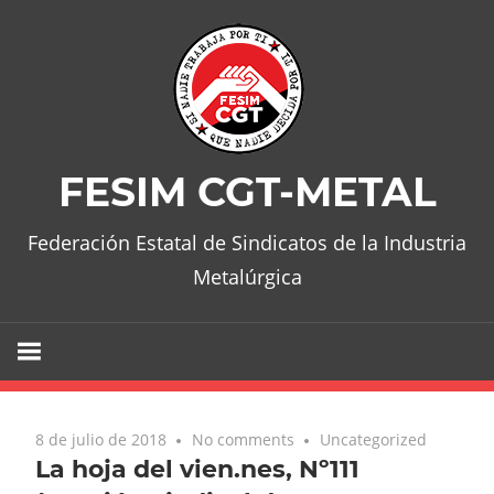
Skip
to
content
FESIM CGT-METAL
Federación Estatal de Sindicatos de la Industria
Metalúrgica
8 de julio de 2018
No comments
Uncategorized
La hoja del vien.nes, Nº111