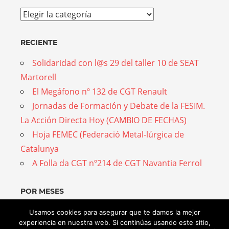
Temas
RECIENTE
Solidaridad con l@s 29 del taller 10 de SEAT
Martorell
El Megáfono nº 132 de CGT Renault
Jornadas de Formación y Debate de la FESIM.
La Acción Directa Hoy (CAMBIO DE FECHAS)
Hoja FEMEC (Federació Metal-lúrgica de
Catalunya
A Folla da CGT nº214 de CGT Navantia Ferrol
POR MESES
Por
Usamos cookies para asegurar que te damos la mejor
experiencia en nuestra web. Si continúas usando este sitio,
meses