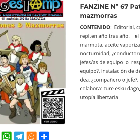
FANZINE Nº 67 Pa
mazmorras
CONTENIDO
: Editorial, 
repiten año tras año. el 
marmota, aceite vaporiza
nocturnidad, ¿conductore
jefes/as de equipo o re
equipo?, instalación de de
dea, ¿compañero o jefe?,
colabora: zure esku dago
utopía libertaria
cebook
Twitter
WhatsApp
Telegram
Meneame
Compartir