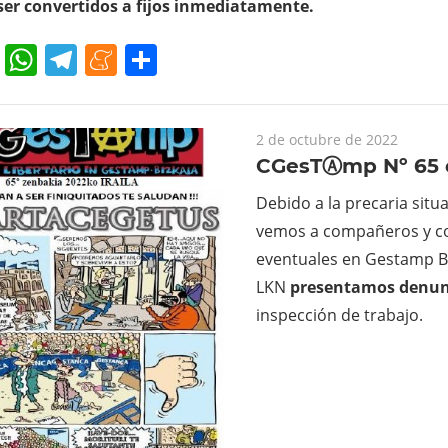
ser convertidos a fijos inmediatamente.
cebook
Twitter
WhatsApp
Telegram
Meneame
Compartir
2 de octubre de 2022
CGesTⒶmp Nº 65 
Debido a la precaria situ
vemos a compañeros y 
eventuales en Gestamp B
LKN
presentamos denu
inspección de trabajo.