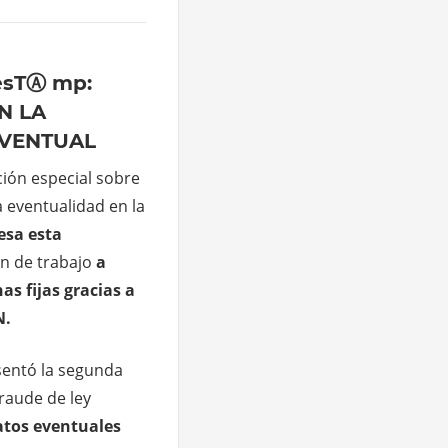
esTⒶ mp:
N LA
VENTUAL
ión especial sobre
 eventualidad en la
esa esta
ón de trabajo
a
s fijas gracias a
N.
sentó la segunda
raude de ley
atos eventuales