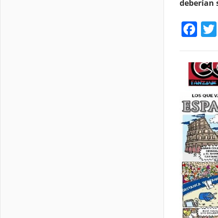
deberían 
Fa