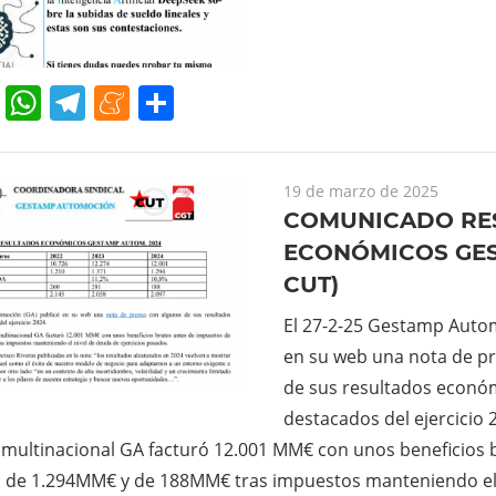
cebook
Twitter
WhatsApp
Telegram
Meneame
Compartir
19 de marzo de 2025
COMUNICADO RE
ECONÓMICOS GES
CUT)
El 27-2-25 Gestamp Auto
en su web una nota de p
de sus resultados econó
destacados del ejercicio
 multinacional GA facturó 12.001 MM€ con unos beneficios 
 de 1.294MM€ y de 188MM€ tras impuestos manteniendo el 