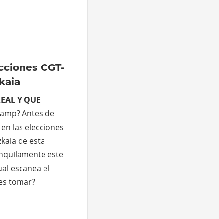
ecciones CGT-
kaia
REAL Y QUE
tamp? Antes de
 en las elecciones
kaia de esta
anquilamente este
ual escanea el
res tomar?