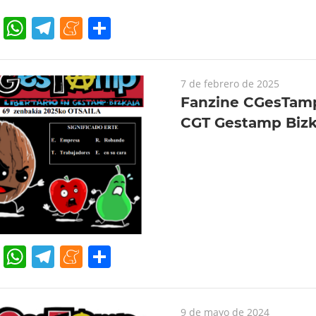
cebook
Twitter
WhatsApp
Telegram
Meneame
Compartir
7 de febrero de 2025
Fanzine CGesTamp
CGT Gestamp Bizk
cebook
Twitter
WhatsApp
Telegram
Meneame
Compartir
9 de mayo de 2024