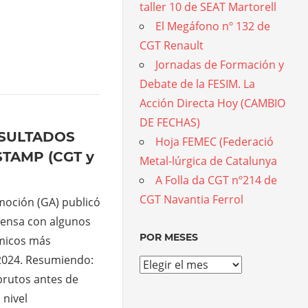
taller 10 de SEAT Martorell
El Megáfono nº 132 de
CGT Renault
Jornadas de Formación y
Debate de la FESIM. La
Acción Directa Hoy (CAMBIO
DE FECHAS)
SULTADOS
Hoja FEMEC (Federació
TAMP (CGT y
Metal-lúrgica de Catalunya
A Folla da CGT nº214 de
CGT Navantia Ferrol
moción (GA) publicó
rensa con algunos
POR MESES
micos más
 2024. Resumiendo:
Por
brutos antes de
meses
nivel