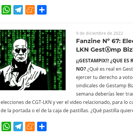
cebook
Twitter
WhatsApp
Telegram
Meneame
Compartir
9 de diciembre de 2022
Fanzine Nº 67: El
LKN GestⒶmp Biz
¡¡GESTAMPIX!!
¿QUE ES 
NO?
¿Qué es real en Ges
ejercer tu derecho a voto
sindicales de Gestamp Biz
semana deberías leer tr
 elecciones de CGT-LKN y ver el video relacionado, para lo c
de la portada o el de la caja de pastillas. ¿Qué pastilla quie
cebook
Twitter
WhatsApp
Telegram
Meneame
Compartir