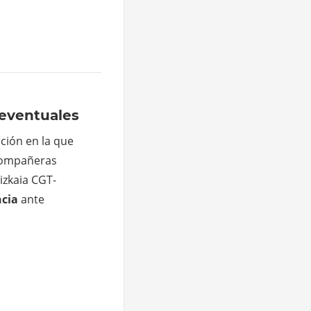
eventuales
ación en la que
compañeras
izkaia CGT-
ncia
ante