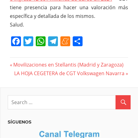
tiene presencia para hacer una valoración más
específica y detallada de los mismos.
Salud.
Facebook
Twitter
WhatsApp
Telegram
Meneame
Compartir
Navegación
Previous
Movilizaciones en Stellantis (Madrid y Zaragoza)
Post:
Next
LA HOJA CEGETERA de CGT Volkswagen Navarra
de
Post:
entradas
SÍGUENOS