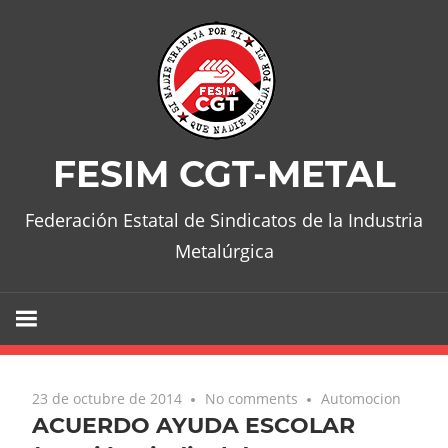
Skip
to
content
FESIM CGT-METAL
Federación Estatal de Sindicatos de la Industria
Metalúrgica
23 de octubre de 2014
No comments
Automocion
ACUERDO AYUDA ESCOLAR