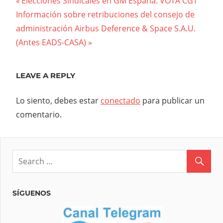
Navegación
Previous
Elecciones Sindicales en GM España. VOTA CGT
Next
Post:
Información sobre retribuciones del consejo de
de
Post:
administración Airbus Deference & Space S.A.U.
entradas
(Antes EADS-CASA)
LEAVE A REPLY
Lo siento, debes estar
conectado
para publicar un
comentario.
SÍGUENOS