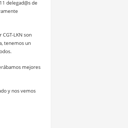
 11 delegad@s de
ivamente
or CGT-LKN son
ca, tenemos un
todos.
perábamos mejores
ludo y nos vemos