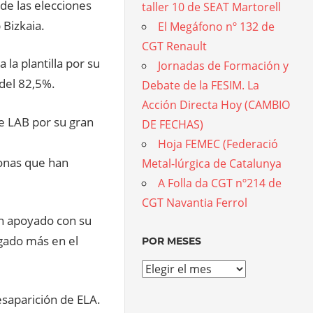
de las elecciones
taller 10 de SEAT Martorell
Bizkaia.
El Megáfono nº 132 de
CGT Renault
la plantilla por su
Jornadas de Formación y
 del 82,5%.
Debate de la FESIM. La
Acción Directa Hoy (CAMBIO
de LAB por su gran
DE FECHAS)
Hoja FEMEC (Federació
onas que han
Metal-lúrgica de Catalunya
A Folla da CGT nº214 de
CGT Navantia Ferrol
an apoyado con su
gado más en el
POR MESES
Por
meses
esaparición de ELA.