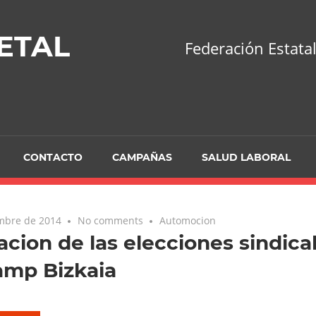
ETAL
Federación Estatal
CONTACTO
CAMPAÑAS
SALUD LABORAL
embre de 2014
No comments
Automocion
acion de las elecciones sindica
amp Bizkaia