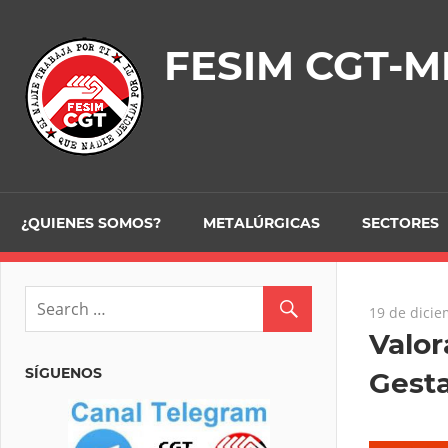
Skip
to
FESIM CGT-M
content
¿QUIENES SOMOS?
METALÚRGICAS
SECTORES
19 de dici
Valor
SÍGUENOS
Gest