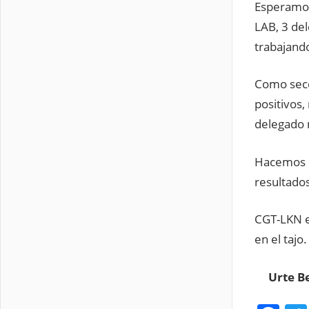
Esperamos
LAB, 3 de
trabajand
Como secc
positivos
delegado 
Hacemos p
resultado
CGT-LKN e
en el tajo.
Urte Ber