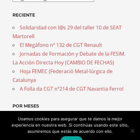
RECIENTE
Solidaridad con l@s 29 del taller 10 de SEAT
Martorell
El Megáfono nº 132 de CGT Renault
Jornadas de Formación y Debate de la FESIM.
La Acción Directa Hoy (CAMBIO DE FECHAS)
Hoja FEMEC (Federació Metal-lúrgica de
Catalunya
A Folla da CGT nº214 de CGT Navantia Ferrol
POR MESES
Por
Usamos cookies para asegurar que te damos la mejor
experiencia en nuestra web. Si continúas usando este sitio,
meses
asumiremos que estás de acuerdo con ello.