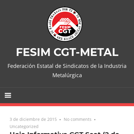
Skip
to
content
FESIM CGT-METAL
Federación Estatal de Sindicatos de la Industria
Metalúrgica
3 de diciembre de 2015
No comments
Uncategorized