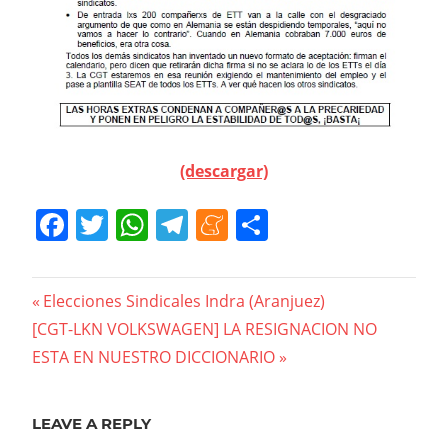
(descargar)
Facebook
Twitter
WhatsApp
Telegram
Meneame
Compartir
Navegación
Previous
Elecciones Sindicales Indra (Aranjuez)
Next
Post:
[CGT-LKN VOLKSWAGEN] LA RESIGNACION NO
de
Post:
ESTA EN NUESTRO DICCIONARIO
entradas
LEAVE A REPLY