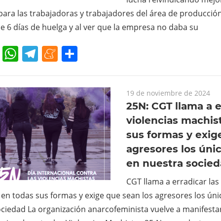
 para las trabajadoras y trabajadores del área de producción
 6 días de huelga y al ver que la empresa no daba su
cebook
Twitter
WhatsApp
Telegram
Meneame
Compartir
19 de noviembre de 2024
25N: CGT llama a e
violencias machis
sus formas y exig
agresores los úni
en nuestra socie
CGT llama a erradicar las
en todas sus formas y exige que sean los agresores los ún
ciedad La organización anarcofeminista vuelve a manifestar