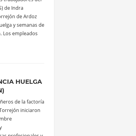
) de Indra
orrejón de Ardoz
huelga y semanas de
sa. Los empleados
NCIA HUELGA
N)
eros de la factoría
orrejón iniciaron
embre
y
ras profesionales y