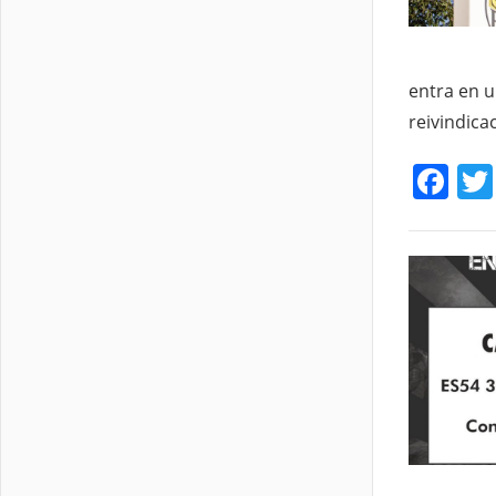
entra en 
reivindica
Fa