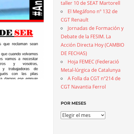
taller 10 de SEAT Martorell
El Megáfono nº 132 de
CGT Renault
Jornadas de Formación y
Debate de la FESIM. La
Acción Directa Hoy (CAMBIO
DE FECHAS)
Hoja FEMEC (Federació
Metal-lúrgica de Catalunya
A Folla da CGT nº214 de
CGT Navantia Ferrol
9 de julio de 2025
Jornadas de Formaci
POR MESES
La Acción Directa 
Por
meses
Los próximos 17, 18 y 19 de octubre d
aprender sobre La