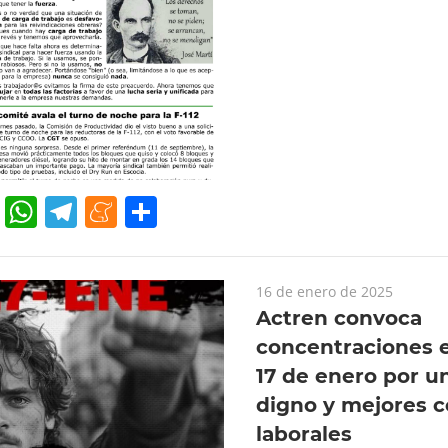
cebook
Twitter
WhatsApp
Telegram
Meneame
Compartir
16 de enero de 2025
Actren convoca
concentraciones e
17 de enero por u
digno y mejores c
laborales