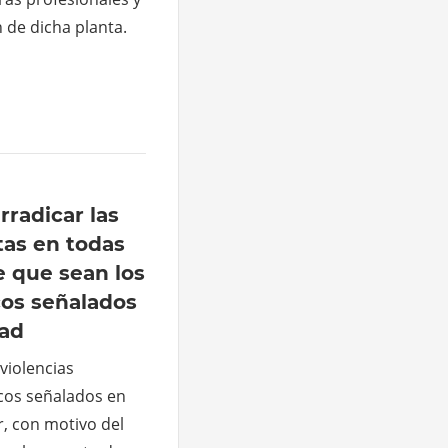
 de dicha planta.
rradicar las
tas en todas
e que sean los
cos señalados
dad
 violencias
icos señalados en
, con motivo del