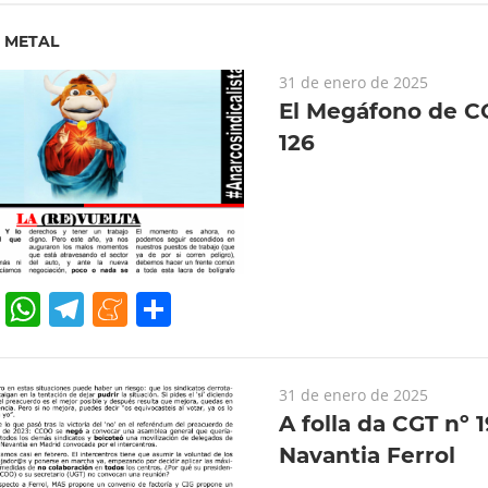
T METAL
31 de enero de 2025
El Megáfono de C
126
cebook
Twitter
WhatsApp
Telegram
Meneame
Compartir
31 de enero de 2025
A folla da CGT nº 
Navantia Ferrol