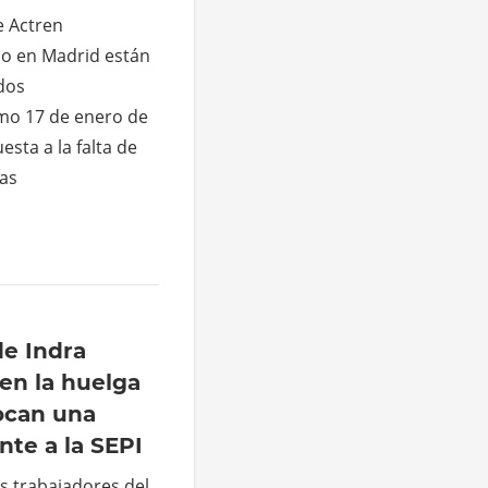
 Actren
io en Madrid están
dos
mo 17 de enero de
sta a la falta de
las
de Indra
en la huelga
ocan una
nte a la SEPI
os trabajadores del