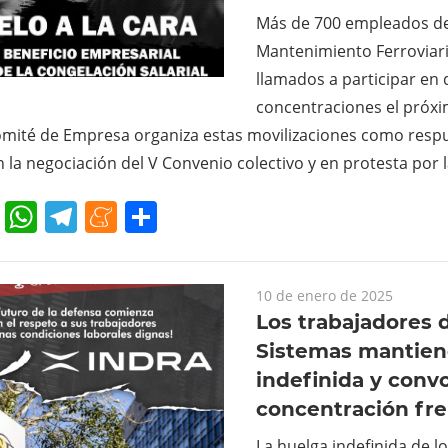
Más de 700 empleados de
Mantenimiento Ferroviar
llamados a participar en 
concentraciones el próxi
omité de Empresa organiza estas movilizaciones como respue
 la negociación del V Convenio colectivo y en protesta por 
cebook
Twitter
WhatsApp
Telegram
Meneame
Compartir
10 de enero de 2025
Los trabajadores 
Sistemas mantien
indefinida y conv
concentración fre
La huelga indefinida de l