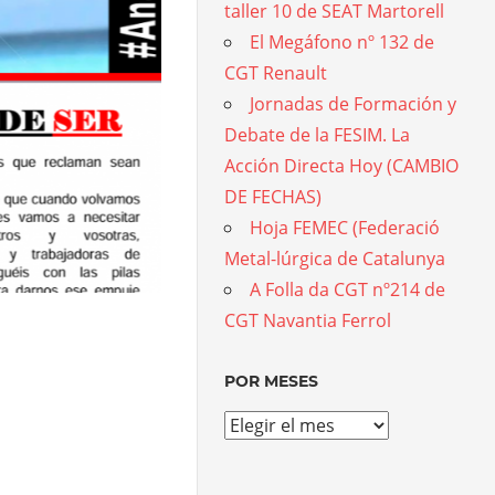
taller 10 de SEAT Martorell
aprender sobre La
El Megáfono nº 132 de
CGT Renault
Facebook
Twitter
WhatsApp
Telegram
Mene
Com
Jornadas de Formación y
Debate de la FESIM. La
Acción Directa Hoy (CAMBIO
DE FECHAS)
Hoja FEMEC (Federació
Metal-lúrgica de Catalunya
A Folla da CGT nº214 de
CGT Navantia Ferrol
POR MESES
Por
meses