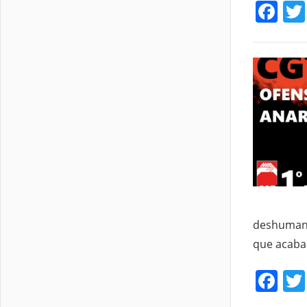
Fa
deshumani
que acabar
Fa