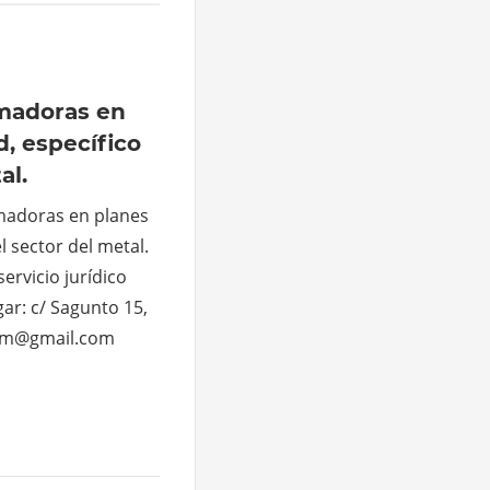
madoras en
d, específico
al.
madoras en planes
l sector del metal.
servicio jurídico
gar: c/ Sagunto 15,
esim@gmail.com