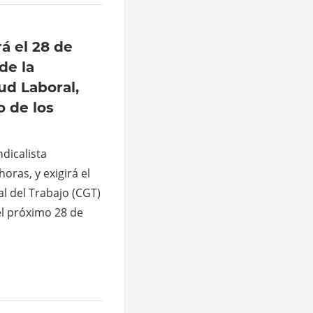
á el 28 de
de la
ud Laboral,
o de los
dicalista
horas, y exigirá el
al del Trabajo (CGT)
l próximo 28 de