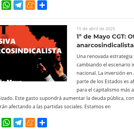
cebook
Twitter
WhatsApp
Telegram
Meneame
Compartir
15 de abril de 2025
1º de Mayo CGT: O
anarcosindicalista
Una renovada estrategia 
cambiando el escenario i
nacional. La inversión e
parte de los Estados es 
para el capitalismo más a
zado. Este gasto supondrá aumentar la deuda pública, con
án afectando a las partidas sociales. Estamos en
cebook
Twitter
WhatsApp
Telegram
Meneame
Compartir