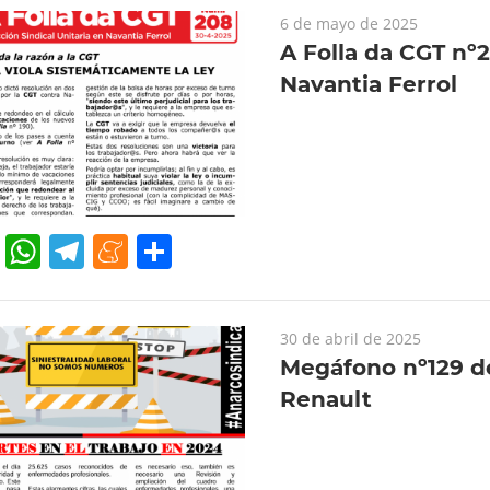
6 de mayo de 2025
A Folla da CGT nº
Navantia Ferrol
cebook
Twitter
WhatsApp
Telegram
Meneame
Compartir
30 de abril de 2025
Megáfono nº129 d
Renault