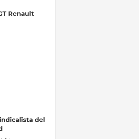
GT Renault
ndicalista del
d