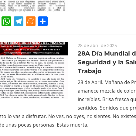
cebook
Twitter
WhatsApp
Telegram
Meneame
Compartir
28 de abril de 2025
28A Día Mundial d
Seguridad y la Sal
Trabajo
28 de Abril. Mañana de 
amanece mezcla de color
increíbles. Brisa fresca q
sentidos. Sonidos que pr
to lo vas a disfrutar. No ves, no oyes, no sientes. No existes 
de unas pocas personas. Estás muerta.