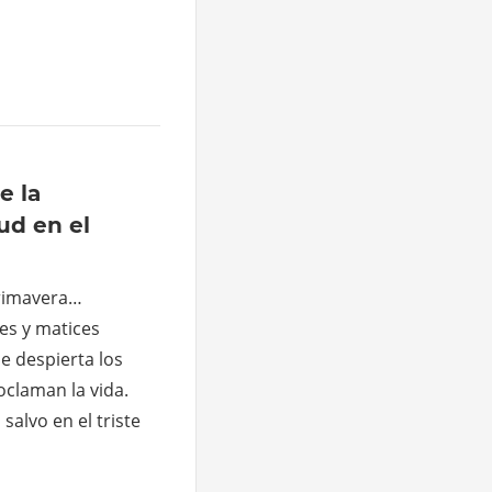
e la
ud en el
Primavera…
es y matices
ue despierta los
oclaman la vida.
salvo en el triste