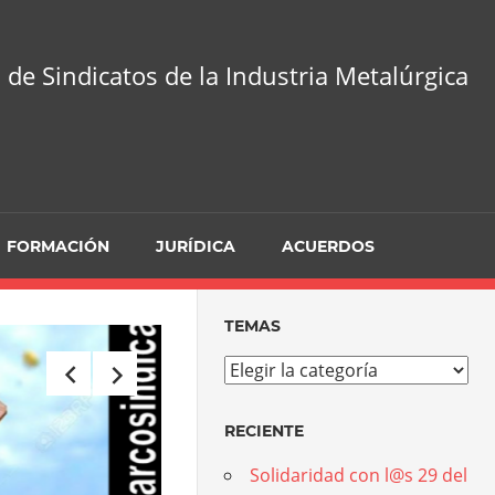
 de Sindicatos de la Industria Metalúrgica
FORMACIÓN
JURÍDICA
ACUERDOS
TEMAS
9 de julio de 2025
Temas
Jornadas de Formaci
RECIENTE
La Acción Directa 
Solidaridad con l@s 29 del
Los próximos 17, 18 y 19 de octubre d